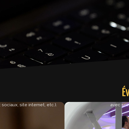
É
s souhaitant mettre en valeur
Parfaite pour immortalis
idement, en respectant les
produits, salons, conventio
ociaux, site internet, etc.).
avec soi