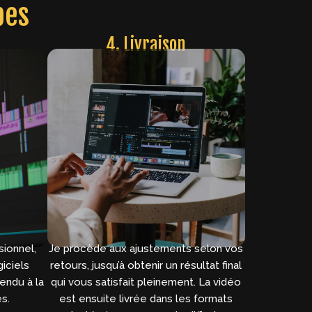
pes
4. Livraison
ionnel,
Je procède aux ajustements selon vos
giciels
retours, jusqu’à obtenir un résultat final
endu à la
qui vous satisfait pleinement. La vidéo
s.
est ensuite livrée dans les formats