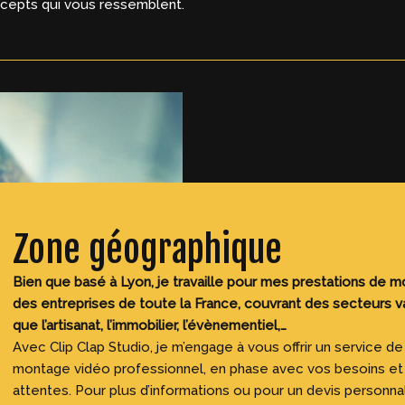
cepts qui vous ressemblent.
Zone géographique
Bien que basé à Lyon, je travaille pour mes prestations de 
des entreprises de toute la France, couvrant des secteurs va
que l’artisanat, l’immobilier, l’évènementiel,…
Avec Clip Clap Studio, je m’engage à vous offrir un service de
montage vidéo professionnel, en phase avec vos besoins et
attentes. Pour plus d’informations ou pour un devis personnal