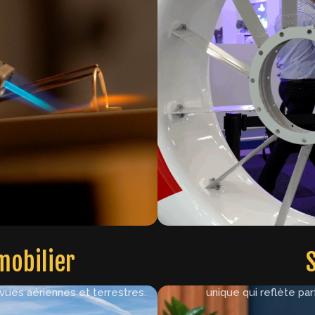
mobilier
de l'immobilier ou encore du
Adaptée à des projets plu
tte offre met en avant votre
ou des films d’entreprise. Je
vues aériennes et terrestres.
unique qui reflète pa