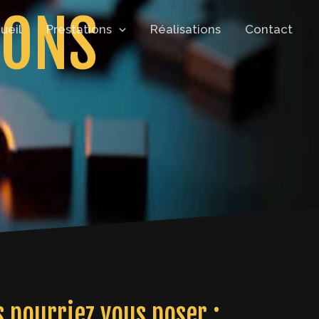
IONS
ueil
Prestations
Réalisations
Contact
 pourriez vous poser :