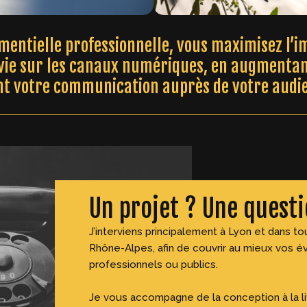
mentielle professionnelle, vous maximisez l’
vie sur les canaux numériques, en augmentant l
t votre communication auprès de votre audie
Un projet ? Une questi
J’interviens principalement à Lyon et dans to
Rhône-Alpes, afin de couvrir au mieux vos 
professionnels ou publics.
Je vous accompagne de la conception à la liv