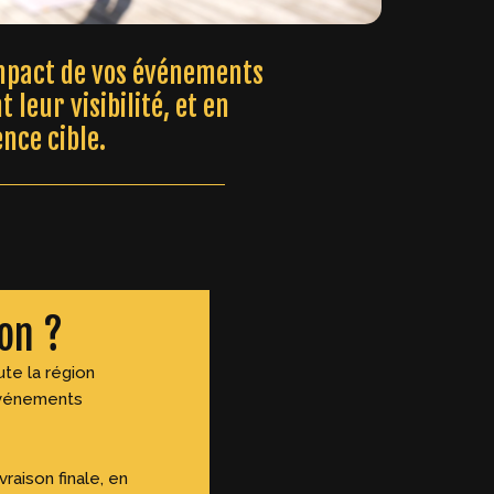
impact de vos événements
eur visibilité, et en
nce cible.
on ?
ute la région
événements
raison finale, en