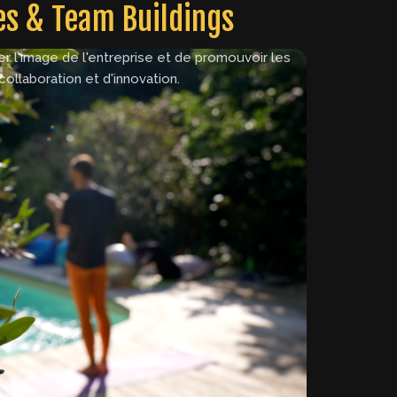
s & Team Buildings
nement, valoriser vos équipes, et communiquer
urs auprès de vos clients et partenaires. Un
 l'image de l'entreprise et de promouvoir les
collaboration et d'innovation.